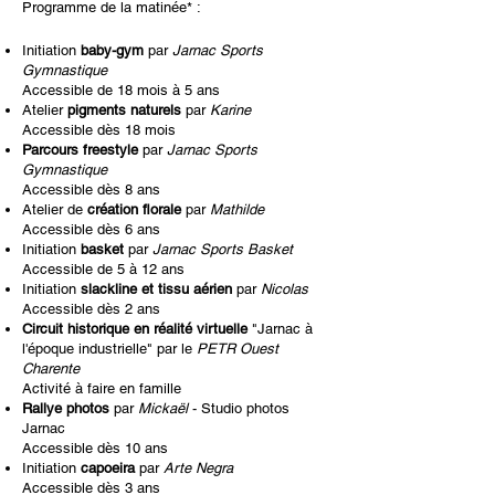
Programme de la matinée* :
Initiation
baby-gym
par
Jarnac Sports
Gymnastique
Accessible de 18 mois à 5 ans
Atelier
pigments naturels
par
Karine
Accessible dès 18 mois
Parcours freestyle
par
Jarnac Sports
Gymnastique
Accessible dès 8 ans
Atelier de
création florale
par
Mathilde
Accessible dès 6 ans
Initiation
basket
par
Jarnac Sports Basket
Accessible de 5 à 12 ans
Initiation
slackline et tissu aérien
par
Nicolas
Accessible dès 2 ans
Circuit historique en réalité virtuelle
"Jarnac à
l'époque industrielle" par le
PETR Ouest
Charente
Activité à faire en famille
Rallye photos
par
Mickaël
- Studio photos
Jarnac
Accessible dès 10 ans
Initiation
capoeira
par
Arte Negra
Accessible dès 3 ans